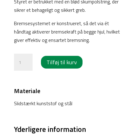
Styret er betrukket med en blød skumpolstring, der
sikrer et behageligt og sikkert greb.
Bremsesystemet er konstrueret, så det via ét
håndtag aktiverer bremsekraft på begge hjul, hvilket
giver effektiv og ensartet bremsning.
Rollator
Tilføj til kurv
tværgreb
med
enhåndsbremse
Materiale
og
skumpolstring
Slidstærkt kunststof og stål
antal
Yderligere information