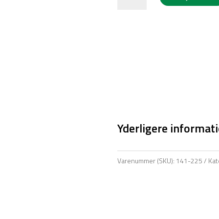
trædepedal
/
vippepedal
antal
Yderligere informat
Varenummer (SKU):
141-225
Kat