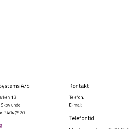
 Systems A/S
Kontakt
arken 13
Telefon:
38 26 49 00
 Skovlunde
E-mail:
info@cisi-systems.dk
nr. 34047820
Telefontid
lg