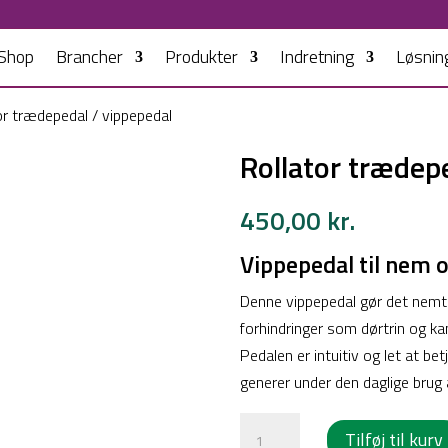
Shop
Brancher
Produkter
Indretning
Løsnin
or trædepedal / vippepedal
Rollator trædep
450,00
kr.
Vippepedal til nem o
Denne vippepedal gør det nemt 
forhindringer som dørtrin og ka
Pedalen er intuitiv og let at bet
generer under den daglige brug a
Rollator
Tilføj til kurv