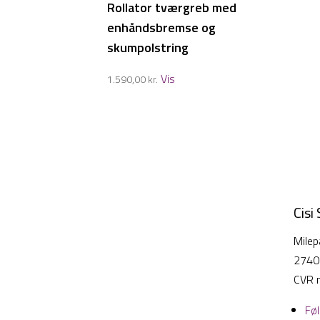
Rollator tværgreb med
enhåndsbremse og
skumpolstring
Vis
1.590,00
kr.
Cisi
Milep
2740
CVR 
Fø