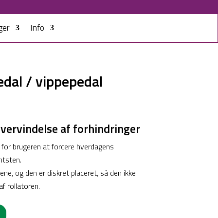
ger
Info
edal / vippepedal
vervindelse af forhindringer
for brugeren at forcere hverdagens
ntsten.
jene, og den er diskret placeret, så den ikke
f rollatoren.