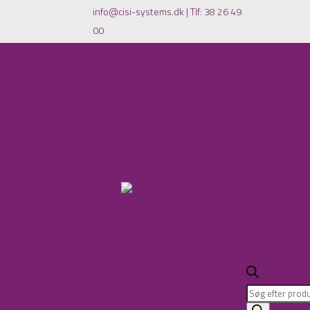
info@cisi-systems.dk
|
Tlf: 38 26 49
00
Products