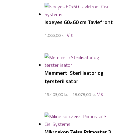
Isoeyes 60×60 cm Tavlefront
Vis
1.065,00
kr.
Memmert: Sterilisator og
tørsterilisator
Prisinterval:
Vis
15.403,00
kr.
–
18.078,00
kr.
15.403,00 kr.
til
18.078,00 kr.
Mikroskop Zeiss Primostar 3