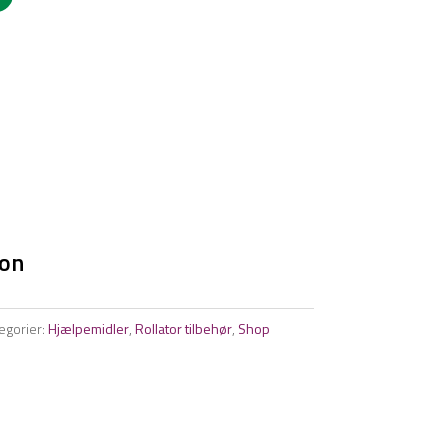
ion
egorier:
Hjælpemidler
,
Rollator tilbehør
,
Shop