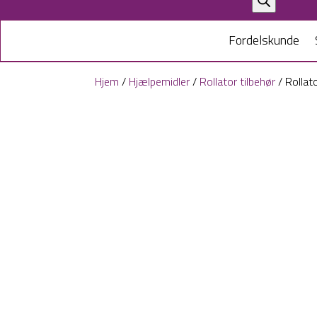
search
Fordelskunde
Hjem
/
Hjælpemidler
/
Rollator tilbehør
/ Rollat