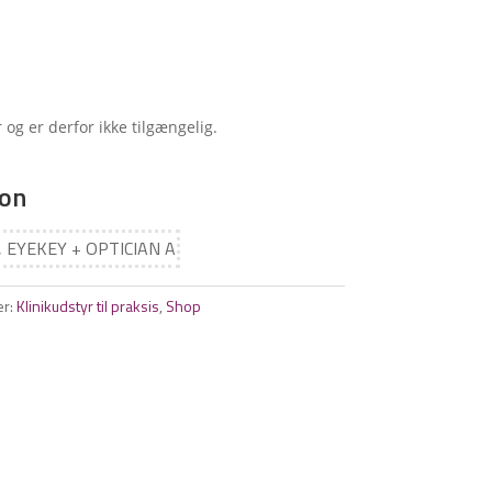
 og er derfor ikke tilgængelig.
ion
, EYEKEY + OPTICIAN A
er:
Klinikudstyr til praksis
,
Shop