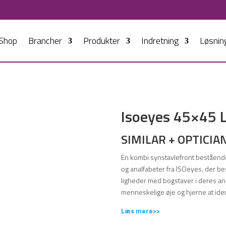
Shop
Brancher
Produkter
Indretning
Løsnin
Isoeyes 45×45 L
SIMILAR + OPTICIA
En kombi synstavlefront beståend
og analfabeter fra ISOeyes, der be
ligheder med bogstaver i deres an
menneskelige øje og hjerne at iden
Læs mere>>