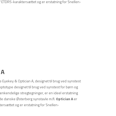
f ETDRS-karaktersættet og er erstatning for Snellen-
 A
 Eyekey & Optician A, designet til brug ved synstest
optotype designet til brug ved synstest for børn og
genkendelige stregtegninger, er en ideel erstatning
ede danske Østerberg synstavle m.fl.
Optician A
er
ersættet og er erstatning for Snellen-