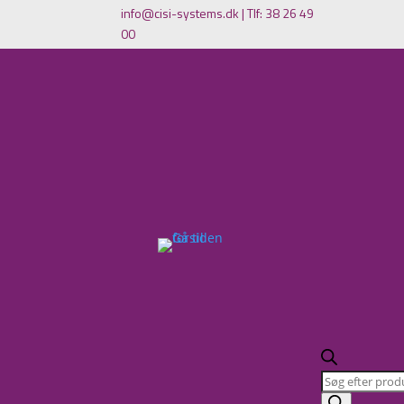
info@cisi-systems.dk
|
Tlf: 38 26 49
00
Products
search