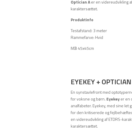
Optician A
er en videreudvikling a
karaktersættet.
Produktinfo
Testafstand: 3 meter
Rammefarve: Hvid
Mål 45x45cm
EYEKEY + OPTICIAN
En synstavlefront med optotyperne
for voksne og børn.
Eyekey
er en 
analfabeter. Eyekey, med sine let 
for den kritiserede og fejlbehæft
en videreudvikling af ETDRS-karakt
karaktersættet.