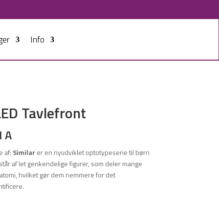
ger
Info
ED Tavlefront
N A
e af:
Similar
er en nyudviklet optotypeserie til børn
står af let genkendelige figurer, som deler mange
atomi, hvilket gør dem nemmere for det
tificere.