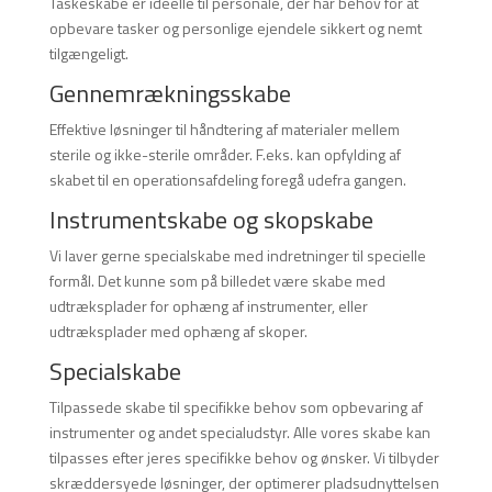
Taskeskabe er ideelle til personale, der har behov for at
opbevare tasker og personlige ejendele sikkert og nemt
tilgængeligt.
Gennemrækningsskabe
Effektive løsninger til håndtering af materialer mellem
sterile og ikke-sterile områder. F.eks. kan opfylding af
skabet til en operationsafdeling foregå udefra gangen.
Instrumentskabe og skopskabe
Vi laver gerne specialskabe med indretninger til specielle
formål. Det kunne som på billedet være skabe med
udtræksplader for ophæng af instrumenter, eller
udtræksplader med ophæng af skoper.
Specialskabe
Tilpassede skabe til specifikke behov som opbevaring af
instrumenter og andet specialudstyr. Alle vores skabe kan
tilpasses efter jeres specifikke behov og ønsker. Vi tilbyder
skræddersyede løsninger, der optimerer pladsudnyttelsen