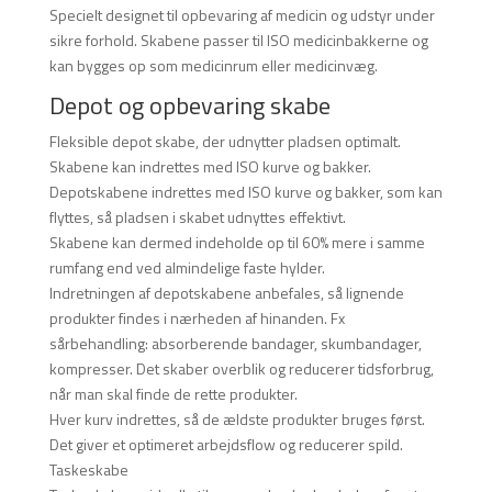
Specielt designet til opbevaring af medicin og udstyr under
sikre forhold. Skabene passer til ISO medicinbakkerne og
kan bygges op som medicinrum eller medicinvæg.
Depot og opbevaring skabe
Fleksible depot skabe, der udnytter pladsen optimalt.
Skabene kan indrettes med ISO kurve og bakker.
Depotskabene indrettes med ISO kurve og bakker, som kan
flyttes, så pladsen i skabet udnyttes effektivt.
Skabene kan dermed indeholde op til 60% mere i samme
rumfang end ved almindelige faste hylder.
Indretningen af depotskabene anbefales, så lignende
produkter findes i nærheden af hinanden. Fx
sårbehandling: absorberende bandager, skumbandager,
kompresser. Det skaber overblik og reducerer tidsforbrug,
når man skal finde de rette produkter.
Hver kurv indrettes, så de ældste produkter bruges først.
Det giver et optimeret arbejdsflow og reducerer spild.
Taskeskabe