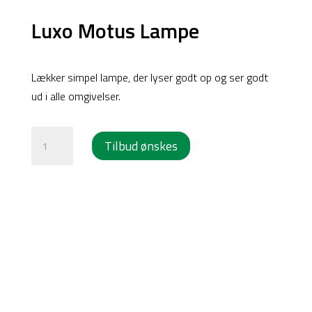
Luxo Motus Lampe
Products
Lækker simpel lampe, der lyser godt op og ser godt
search
ud i alle omgivelser.
Luxo
Tilbud ønskes
Motus
Lampe
antal