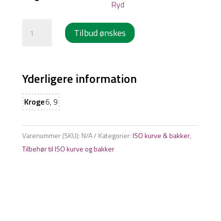
Ryd
Kateterudtræk
Tilbud ønskes
ophæng
antal
Yderligere information
Kroge
6, 9
Varenummer (SKU):
N/A
Kategorier:
ISO kurve & bakker
,
Tilbehør til ISO kurve og bakker