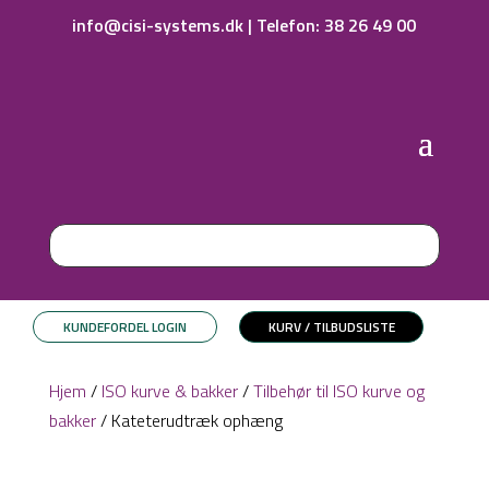
info@cisi-systems.dk
|
Telefon: 38 26 49 00
KUNDEFORDEL LOGIN
KURV / TILBUDSLISTE
Hjem
/
ISO kurve & bakker
/
Tilbehør til ISO kurve og
bakker
/ Kateterudtræk ophæng