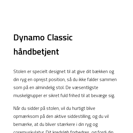
Products
Dynamo Classic
search
håndbetjent
Stolen er specielt designet til at give dit bækken og
din ryg en oprejst position, så du ikke falder sammen
som på en almindelig stol. De væsentligste
muskelgrupper er sikret fuld frihed til at bevæge sig.
Når du sidder på stolen, vil du hurtigt blive
opmærksom på den aktive siddestilling, og du vil
bemærke, at du bliver stærkere i din ryg og
coremuskulatur. Dit kredsløb forbedres, og fordi din