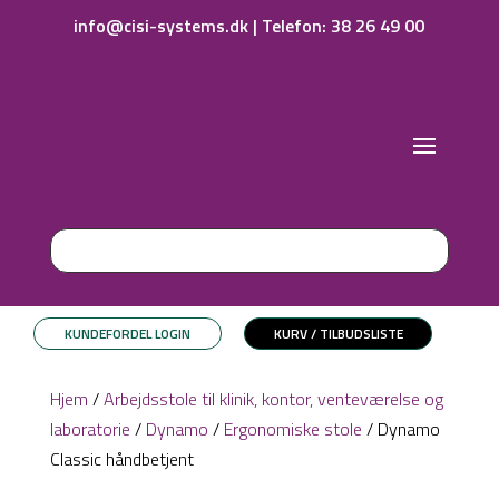
info@cisi-systems.dk
|
Telefon: 38 26 49 00
KUNDEFORDEL LOGIN
KURV / TILBUDSLISTE
Hjem
/
Arbejdsstole til klinik, kontor, venteværelse og
laboratorie
/
Dynamo
/
Ergonomiske stole
/ Dynamo
Classic håndbetjent