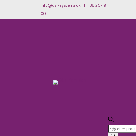
info@cisi-systems.dk
|
Tlf: 38 26 49
00
Products