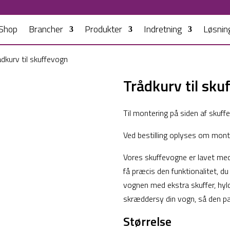
Shop
Brancher
Produkter
Indretning
Løsnin
ådkurv til skuffevogn
Trådkurv til sku
Til montering på siden af skuff
Ved bestilling oplyses om monte
Vores skuffevogne er lavet med 
få præcis den funktionalitet, du
vognen med ekstra skuffer, hyld
skræddersy din vogn, så den pass
Størrelse