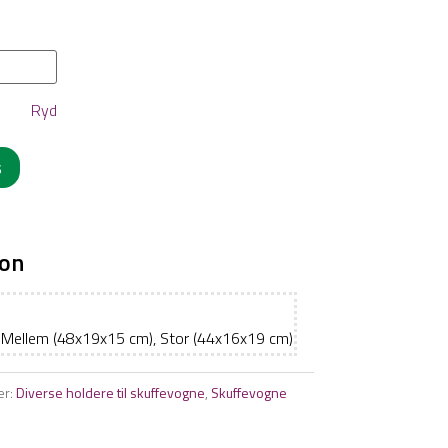
Ryd
s
ion
), Mellem (48x19x15 cm), Stor (44x16x19 cm)
er:
Diverse holdere til skuffevogne
,
Skuffevogne