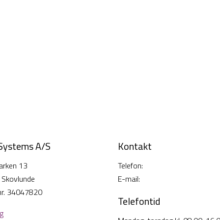
 Systems A/S
Kontakt
arken 13
Telefon:
38 26 49 00
 Skovlunde
E-mail:
info@cisi-systems.dk
nr. 34047820
Telefontid
lg