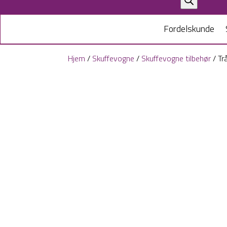
search
Fordelskunde
Hjem
/
Skuffevogne
/
Skuffevogne tilbehør
/ Tr