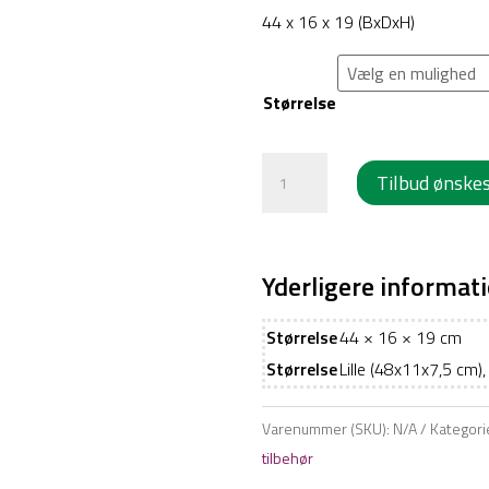
44 x 16 x 19 (BxDxH)
Størrelse
Trådkurv
Tilbud ønske
til
skuffevogn
antal
Yderligere informat
Størrelse
44 × 16 × 19 cm
Størrelse
Lille (48x11x7,5 cm
Varenummer (SKU):
N/A
Kategori
tilbehør