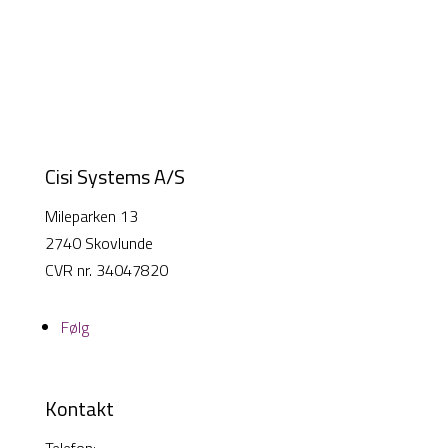
Cisi Systems A/S
Mileparken 13
2740 Skovlunde
CVR nr. 34047820
Følg
Kontakt
Telefon:
38 26 49 00