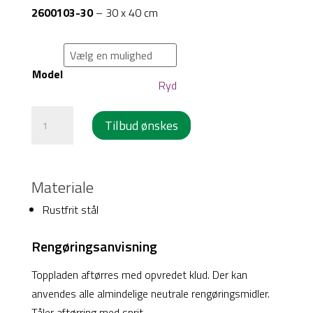
2600103-30
– 30 x 40 cm
Model
Ryd
Topplade
Tilbud ønskes
til
skuffevogn
-
Materiale
Rustfrit
stål
Rustfrit stål
antal
Rengøringsanvisning
Toppladen aftørres med opvredet klud. Der kan
anvendes alle almindelige neutrale rengøringsmidler.
Tåler aftørring med sprit.