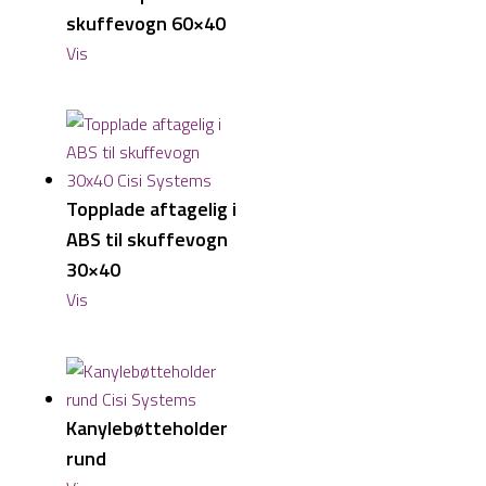
skuffevogn 60×40
Vis
Topplade aftagelig i
ABS til skuffevogn
30×40
Vis
Kanylebøtteholder
rund