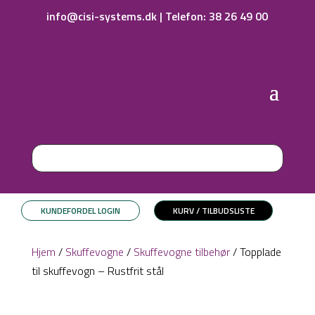
info@cisi-systems.dk
|
Telefon: 38 26 49 00
KUNDEFORDEL LOGIN
KURV / TILBUDSLISTE
Hjem
/
Skuffevogne
/
Skuffevogne tilbehør
/ Topplade
til skuffevogn – Rustfrit stål