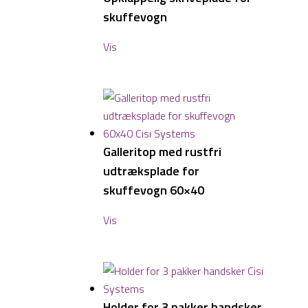
skuffevogn
Vis
Galleritop med rustfri
udtræksplade for
skuffevogn 60×40
Vis
Holder for 3 pakker handsker