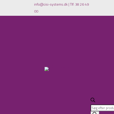
info@cisi-systems.dk
|
Tlf: 38 26 49
00
Products