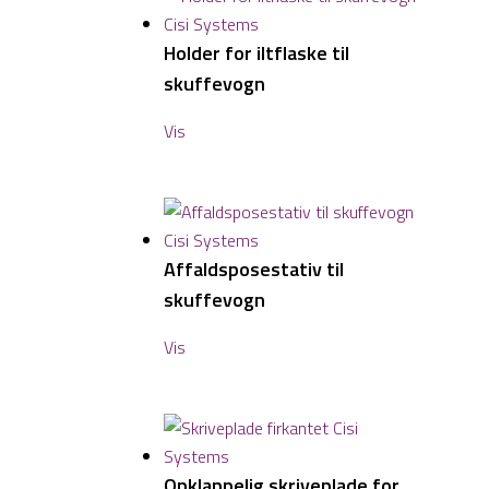
Holder for iltflaske til
skuffevogn
Vis
Affaldsposestativ til
skuffevogn
Vis
Opklappelig skriveplade for