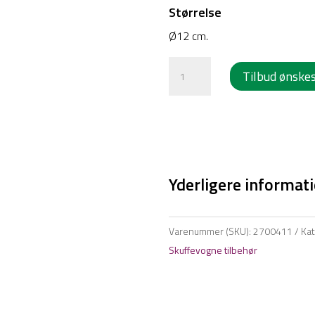
Størrelse
Ø12 cm.
Kanylebøtteholder
Tilbud ønske
rund
antal
Yderligere informat
Varenummer (SKU):
2700411
Kat
Skuffevogne tilbehør