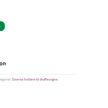
s
ion
egorier:
Diverse holdere til skuffevogne
,