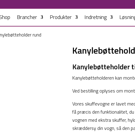
Shop
Brancher
Produkter
Indretning
Løsnin
nylebøtteholder rund
Kanylebøttehold
Kanylebøtteholder t
Kanylebøtteholderen kan monte
Ved bestilling oplyses om monte
Vores skuffevogne er lavet med 
få præcis den funktionalitet, du
vognen med ekstra skuffer, hyld
skræddersy din vogn, så den pass