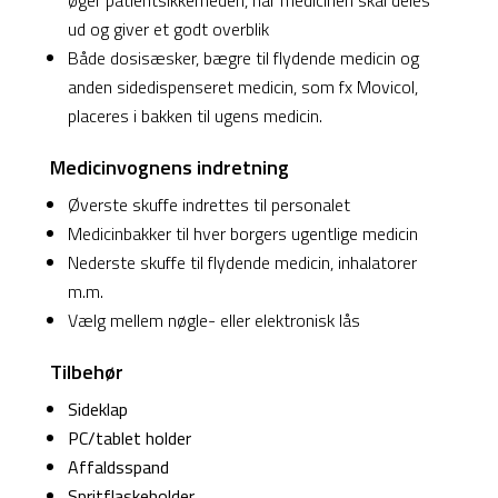
øger patientsikkerheden, når medicinen skal deles
ud og giver et godt overblik
Både dosisæsker, bægre til flydende medicin og
anden sidedispenseret medicin, som fx Movicol,
placeres i bakken til ugens medicin.
Medicinvognens indretning
Øverste skuffe indrettes til personalet
Medicinbakker til hver borgers ugentlige medicin
Nederste skuffe til flydende medicin, inhalatorer
m.m.
Vælg mellem nøgle- eller elektronisk lås
Tilbehør
Sideklap
PC/tablet holder
Affaldsspand
Spritflaskeholder