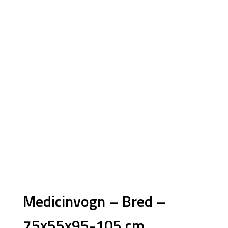
Products
search
Medicinvogn – Bred –
75x55x95-105 cm