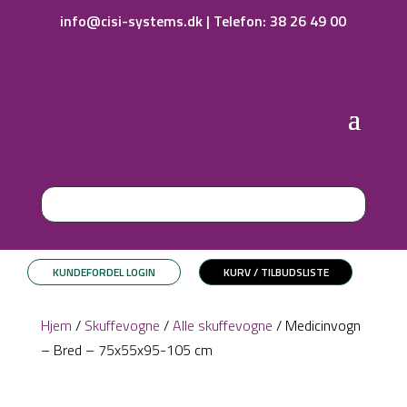
info@cisi-systems.dk
|
Telefon: 38 26 49 00
KUNDEFORDEL LOGIN
KURV / TILBUDSLISTE
Hjem
/
Skuffevogne
/
Alle skuffevogne
/ Medicinvogn
– Bred – 75x55x95-105 cm