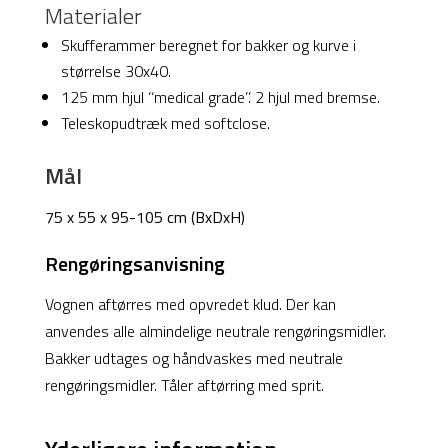
Materialer
75x55x95-
Skufferammer beregnet for bakker og kurve i
105
størrelse 30x40.
cm
125 mm hjul ‘‘medical grade’’. 2 hjul med bremse.
antal
Teleskopudtræk med softclose.
Mål
75 x 55 x 95-105 cm (BxDxH)
Rengøringsanvisning
Vognen aftørres med opvredet klud. Der kan
anvendes alle almindelige neutrale rengøringsmidler.
Bakker udtages og håndvaskes med neutrale
rengøringsmidler. Tåler aftørring med sprit.