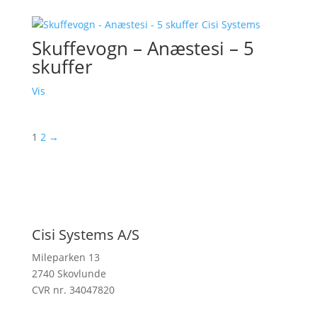
Skuffevogn – Anæstesi – 5
skuffer
Vis
1
2
→
Cisi Systems A/S
Mileparken 13
2740 Skovlunde
CVR nr. 34047820