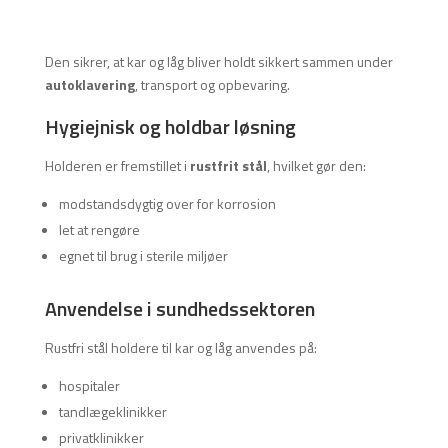
og
låg
Den sikrer, at kar og låg bliver holdt sikkert sammen under
antal
autoklavering
, transport og opbevaring.
Hygiejnisk og holdbar løsning
Holderen er fremstillet i
rustfrit stål
, hvilket gør den:
modstandsdygtig over for korrosion
let at rengøre
egnet til brug i sterile miljøer
Anvendelse i sundhedssektoren
Rustfri stål holdere til kar og låg anvendes på:
hospitaler
tandlægeklinikker
privatklinikker