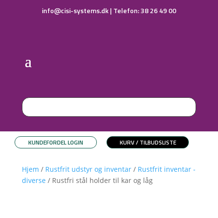
info@cisi-systems.dk
|
Telefon: 38 26 49 00
KUNDEFORDEL LOGIN
KURV / TILBUDSLISTE
Hjem
/
Rustfrit udstyr og inventar
/
Rustfrit inventar -
diverse
/ Rustfri stål holder til kar og låg