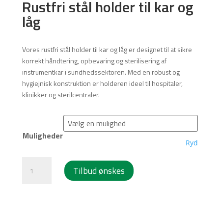
Rustfri stål holder til kar og
låg
Products
Vores rustfri stål holder til kar og låg er designet til at sikre
search
korrekt håndtering, opbevaring og sterilisering af
instrumentkar i sundhedssektoren. Med en robust og
hygiejnisk konstruktion er holderen ideel til hospitaler,
klinikker og sterilcentraler.
Muligheder
Ryd
Rustfri
Tilbud ønskes
stål
holder
til
kar