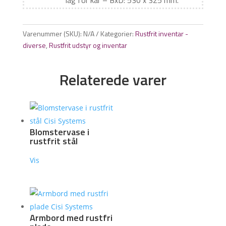
låg for kar – BxD: 530 x 325 mm.
Varenummer (SKU):
N/A
Kategorier:
Rustfrit inventar -
diverse
,
Rustfrit udstyr og inventar
Relaterede varer
Blomstervase i
rustfrit stål
Vis
Armbord med rustfri