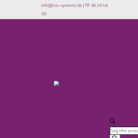
info@cisi-systems.dk
|
Tlf: 38 26 49
00
Products