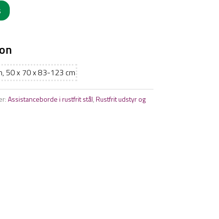
s
ion
m, 50 x 70 x 83-123 cm
er:
Assistanceborde i rustfrit stål
,
Rustfrit udstyr og