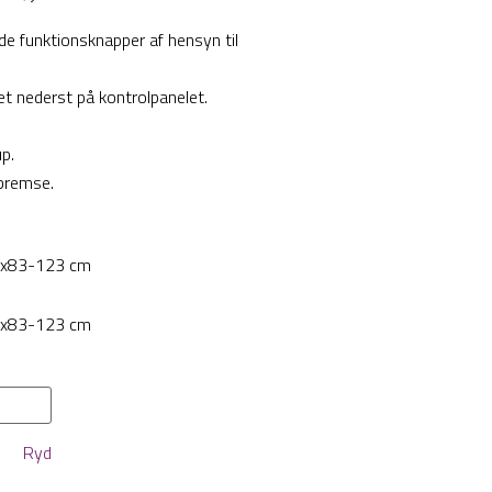
e funktionsknapper af hensyn til
 let nederst på kontrolpanelet.
p.
bremse.
60x83-123 cm
70x83-123 cm
Ryd