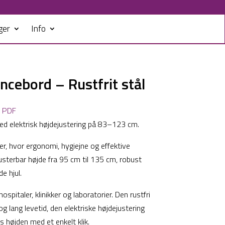
ger
Info
ancebord – Rustfrit stål
e PDF
med elektrisk højdejustering på 83–123 cm.
øer, hvor ergonomi, hygiejne og effektive
Justerbar højde fra 95 cm til 135 cm, robust
e hjul.
ospitaler, klinikker og laboratorier. Den rustfri
g lang levetid, den elektriske højdejustering
ds højden med et enkelt klik.