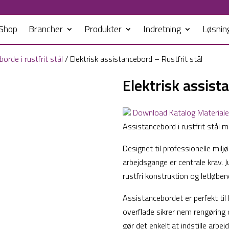
Shop
Brancher
Produkter
Indretning
Løsnin
orde i rustfrit stål
/ Elektrisk assistancebord – Rustfrit stål
Elektrisk assist
Download Katalog Material
Assistancebord i rustfrit stål 
Designet til professionelle milj
arbejdsgange er centrale krav. 
rustfri konstruktion og letløbend
Assistancebordet er perfekt til h
overflade sikrer nem rengøring o
gør det enkelt at indstille arbej