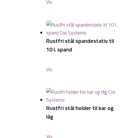
Vis
Rustfri stål spandestativ til
10 l. spand
Vis
Rustfri stål holder til kar og
låg
Vis