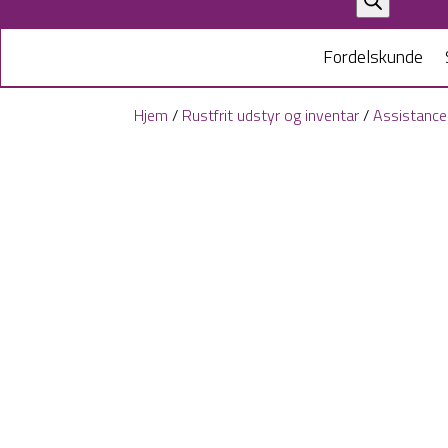
search
Fordelskunde
Hjem
/
Rustfrit udstyr og inventar
/
Assistanceb