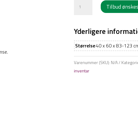
Elektrisk
Tilbud ønske
assistancebord
-
Rustfrit
Yderligere informat
stål
antal
Størrelse
40 x 60 x 83-123 c
mse.
Varenummer (SKU):
N/A
Kategori
inventar