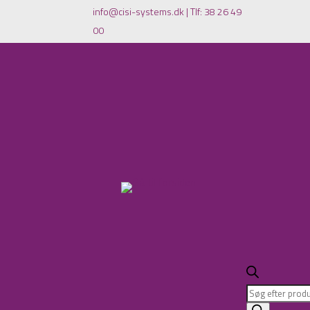
info@cisi-systems.dk
|
Tlf: 38 26 49
00
Products