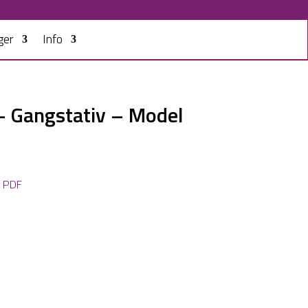
ger
Info
 – Gangstativ – Model
e PDF