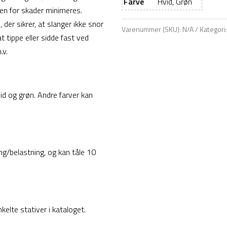
Farve
Hvid, Grøn
en for skader minimeres.
der sikrer, at slanger ikke snor
Varenummer (SKU):
N/A
Kategori
t tippe eller sidde fast ved
.v.
id og grøn. Andre farver kan
ing/belastning, og kan tåle 10
elte stativer i kataloget.