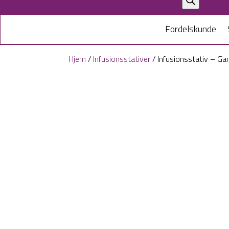
search
Fordelskunde
Hjem
/
Infusionsstativer
/ Infusionsstativ – Ga