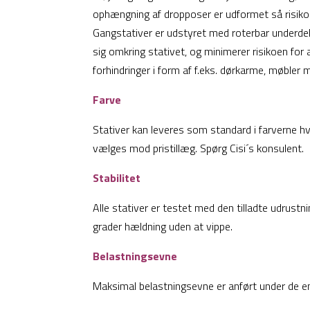
ophængning af dropposer er udformet så risiko
Gangstativer er udstyret med roterbar underdel, 
sig omkring stativet, og minimerer risikoen for a
forhindringer i form af f.eks. dørkarme, møbler m
Farve
Stativer kan leveres som standard i farverne hv
vælges mod pristillæg. Spørg Cisi´s konsulent.
Stabilitet
Alle stativer er testet med den tilladte udrustn
grader hældning uden at vippe.
Belastningsevne
Maksimal belastningsevne er anført under de enk