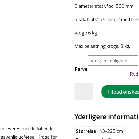
Diameter stativfod: 560 mm.
5 stk. hjul Ø 75 mm, 2 med br
Vægt: 6 kg.
Max belastning kroge: 3 kg.
Farve
Ryd
Infusionsstativ
Tilbud ønske
-
Gangstativ
-
Yderligere informat
Model
iver leveres med letløbende,
Ronja
Størrelse
143-225 cm
ngsvenlig udførsel. Kroge for
antal