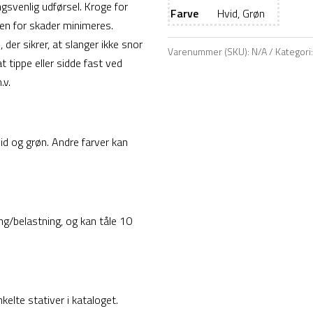
ngsvenlig udførsel. Kroge for
antal
Farve
Hvid, Grøn
en for skader minimeres.
der sikrer, at slanger ikke snor
Varenummer (SKU):
N/A
Kategori
t tippe eller sidde fast ved
.v.
id og grøn. Andre farver kan
ing/belastning, og kan tåle 10
elte stativer i kataloget.