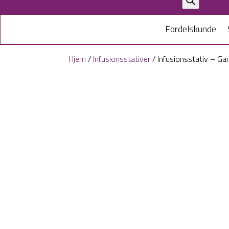
search
Fordelskunde
Hjem
/
Infusionsstativer
/ Infusionsstativ – Ga