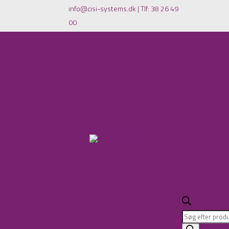
info@cisi-systems.dk
|
Tlf: 38 26 49
00
Products