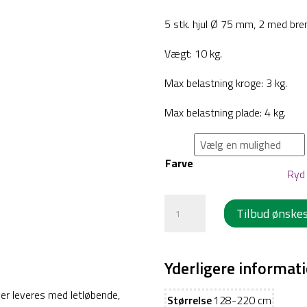
5 stk. hjul Ø 75 mm, 2 med br
Vægt: 10 kg.
Max belastning kroge: 3 kg.
Max belastning plade: 4 kg.
Farve
Ryd
Infusionsstativ
Tilbud ønske
-
Gangstativ
-
Yderligere informat
Model
iver leveres med letløbende,
Eva
Størrelse
128-220 cm