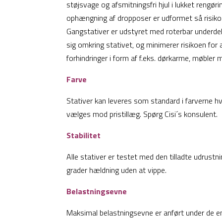
støjsvage og afsmitningsfri hjul i lukket rengøri
ophængning af dropposer er udformet så risiko
Gangstativer er udstyret med roterbar underdel, 
sig omkring stativet, og minimerer risikoen for a
forhindringer i form af f.eks. dørkarme, møbler m
Farve
Stativer kan leveres som standard i farverne hv
vælges mod pristillæg. Spørg Cisi´s konsulent.
Stabilitet
Alle stativer er testet med den tilladte udrustn
grader hældning uden at vippe.
Belastningsevne
Maksimal belastningsevne er anført under de enk