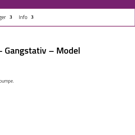
ger
Info
 – Gangstativ – Model
 pumpe.