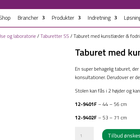
Shop
Brancher
Produkter
Indretning
Løsnin
else og laboratorie
/
Taburetter SS
/ Taburet med kunstlæder & fodr
Taburet med kun
En super behagelig taburet, der
konsultationer. Derudover er d
Stolen kan fås i 2 højder og ka
12-9401F
– 44 – 56 cm
12-9402F
– 53 – 71 cm
Taburet
Tilbud ønske
med