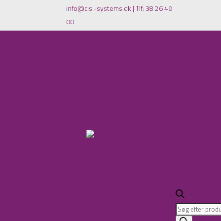
info@cisi-systems.dk
|
Tlf: 38 26 49
00
Products