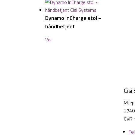
Dynamo InCharge stol –
håndbetjent
Vis
Cisi
Milep
2740
CVR 
Fø