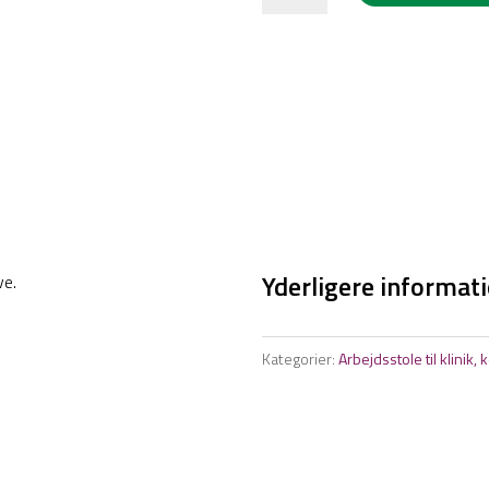
kunstlæder
&
fodring
antal
Yderligere informat
ve.
Kategorier:
Arbejdsstole til klinik