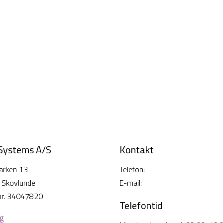
 Systems A/S
Kontakt
arken 13
Telefon:
38 26 49 00
 Skovlunde
E-mail:
info@cisi-systems.dk
nr. 34047820
Telefontid
lg