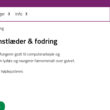
ger
Info
ing
stlæder & fodring
 fungerer godt til computerarbejde og
en lydløs og navigerer fænomenalt over gulvet.
n højdejusteres
s