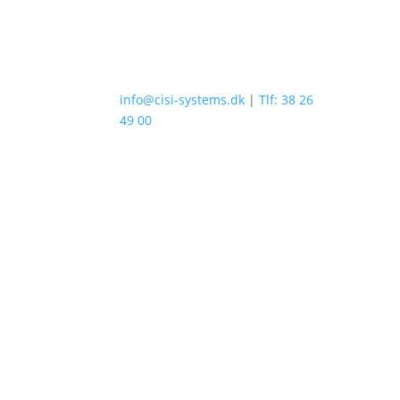
info@cisi-systems.dk
|
Tlf: 38 26
49 00