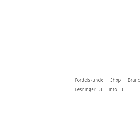
info@cisi-systems.dk
|
Telefon: 38 26 49 00
Fordelskunde
Shop
Branc
Løsninger
Info