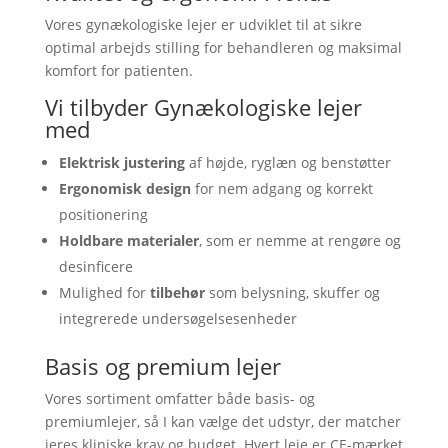
Vores gynækologiske lejer er udviklet til at sikre
optimal arbejds stilling for behandleren og maksimal
komfort for patienten.
Vi tilbyder Gynækologiske lejer
med
Elektrisk justering
af højde, ryglæn og benstøtter
Ergonomisk design
for nem adgang og korrekt
positionering
Holdbare materialer
, som er nemme at rengøre og
desinficere
Mulighed for
tilbehør
som belysning, skuffer og
integrerede undersøgelsesenheder
Basis og premium lejer
Vores sortiment omfatter både basis- og
premiumlejer, så I kan vælge det udstyr, der matcher
jeres kliniske krav og budget. Hvert leje er CE-mærket