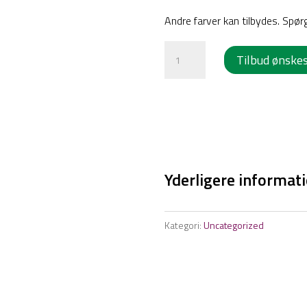
Andre farver kan tilbydes. Spør
Farveskifte
Tilbud ønske
for
rullebord/reolvogn
antal
Yderligere informat
Kategori:
Uncategorized