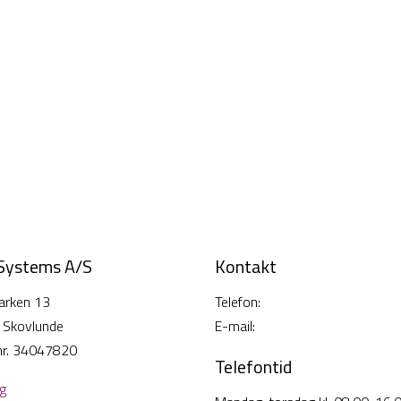
 Systems A/S
Kontakt
arken 13
Telefon:
38 26 49 00
 Skovlunde
E-mail:
info@cisi-systems.dk
nr. 34047820
Telefontid
lg