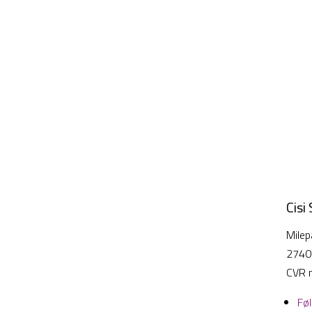
Cisi
Milep
2740
CVR 
Fø