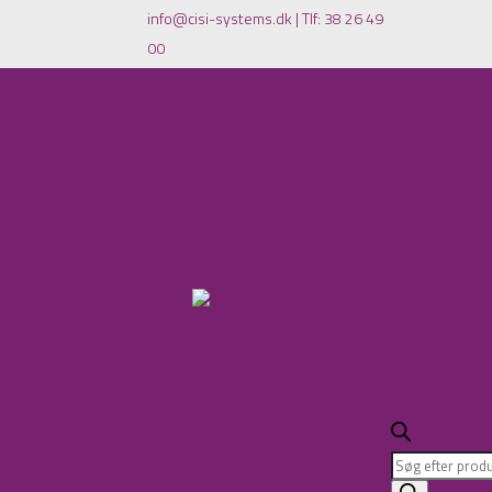
info@cisi-systems.dk
|
Tlf: 38 26 49
00
Products