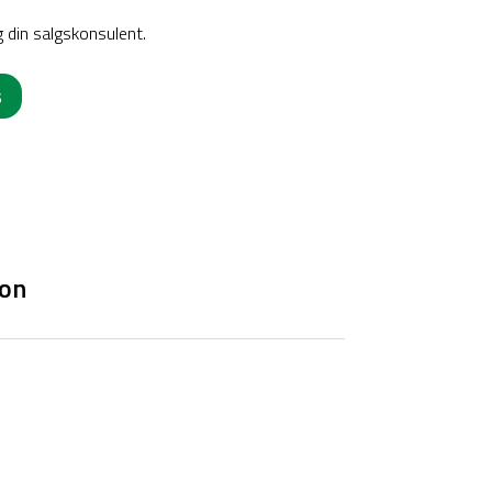
g din salgskonsulent.
s
ion