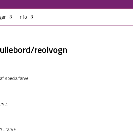
ger
Info
rullebord/reolvogn
af specialfarve.
arve.
AL farve.