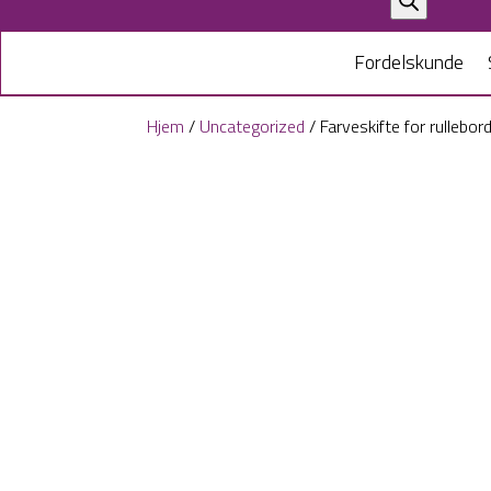
search
Fordelskunde
Hjem
/
Uncategorized
/ Farveskifte for rullebo