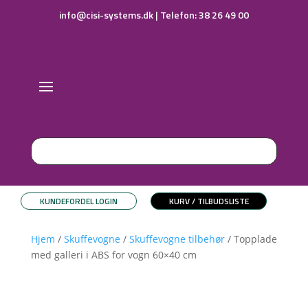
info@cisi-systems.dk
|
Telefon: 38 26 49 00
KUNDEFORDEL LOGIN
KURV / TILBUDSLISTE
Hjem
/
Skuffevogne
/
Skuffevogne tilbehør
/ Topplade
med galleri i ABS for vogn 60×40 cm