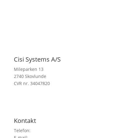
Cisi Systems A/S
Mileparken 13
2740 Skovlunde
CVR nr. 34047820
Kontakt
Telefon:
38 26 49 00
E-mail:
info@cisi-systems.dk