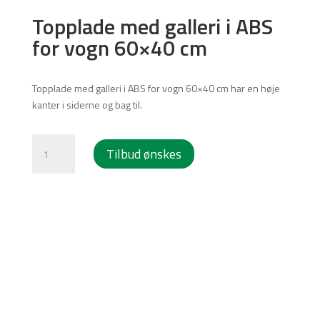
Topplade med galleri i ABS
for vogn 60×40 cm
Products
search
Topplade med galleri i ABS for vogn 60×40 cm har en høje
kanter i siderne og bag til.
Topplade
Tilbud ønskes
med
galleri
i
ABS
for
vogn
60x40
cm
antal