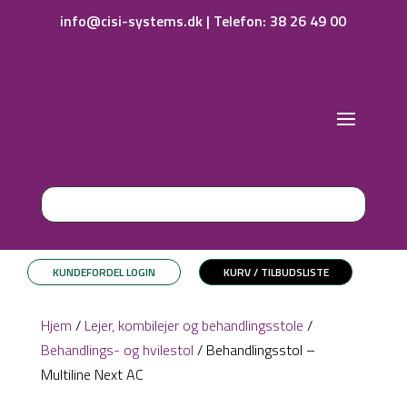
info@cisi-systems.dk
|
Telefon: 38 26 49 00
KUNDEFORDEL LOGIN
KURV / TILBUDSLISTE
Hjem
/
Lejer, kombilejer og behandlingsstole
/
Behandlings- og hvilestol
/ Behandlingsstol –
Multiline Next AC