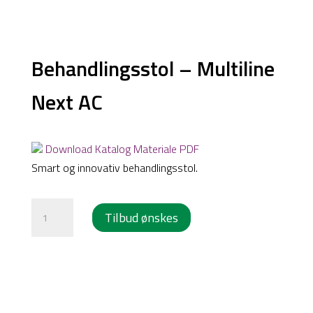
Behandlingsstol – Multiline
Products
search
Next AC
Download Katalog Materiale PDF
Smart og innovativ behandlingsstol.
Behandlingsstol
Tilbud ønskes
-
Multiline
Next
AC
antal