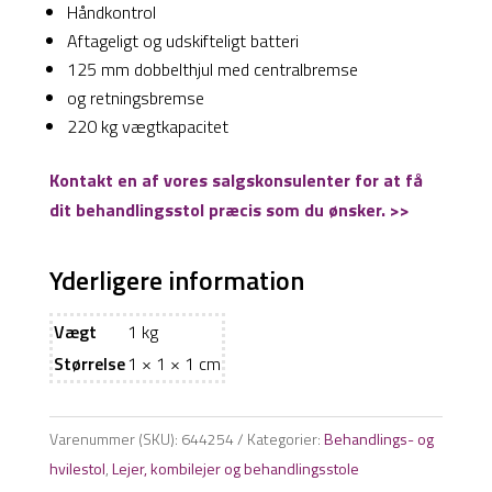
Håndkontrol
Aftageligt og udskifteligt batteri
125 mm dobbelthjul med centralbremse
og retningsbremse
220 kg vægtkapacitet
Kontakt en af vores salgskonsulenter for at få
dit behandlingsstol præcis som du ønsker. >>
Yderligere information
Vægt
1 kg
Størrelse
1 × 1 × 1 cm
Varenummer (SKU):
644254
Kategorier:
Behandlings- og
hvilestol
,
Lejer, kombilejer og behandlingsstole